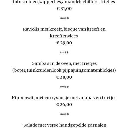
tuinkruiden,kappertjes,amandelschilfers, frietjes
€ 31,00
****
Raviolis met kreeft, bisque van kreeft en
kreeftenvlees
€ 29,00
****
Gamba’s in de oven, met frietjes
(boter, tuinkruiden,look,pijpajuin,tomatenblokjes)
€ 38,00
****
Kippenwit, met currysausje met ananas en frietjes
€ 26,00
****
· Salade met verse handgepelde garnalen