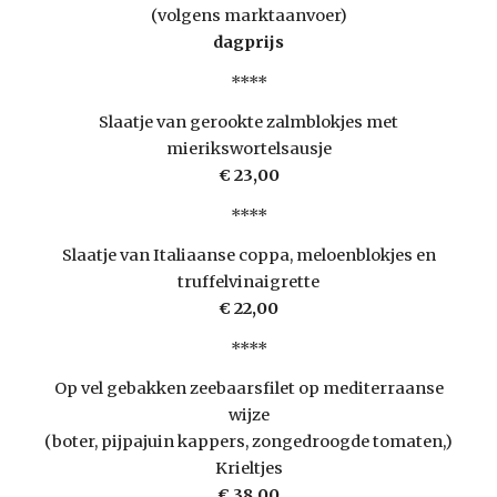
(volgens marktaanvoer)
dagprijs
****
Slaatje van gerookte zalmblokjes met
mierikswortelsausje
€ 23,00
****
Slaatje van Italiaanse coppa, meloenblokjes en
truffelvinaigrette
€ 22,00
****
Op vel gebakken zeebaarsfilet op mediterraanse
wijze
(boter, pijpajuin kappers, zongedroogde tomaten,)
Krieltjes
€ 38,00